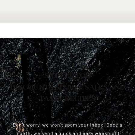
SIGN UP FOR
DISCOUNTS,SECRET SALES AND
TASTY RECIPES
Don’t worry, we won’t spam your inbox! Once a
month, we send a quick and easy weeknight