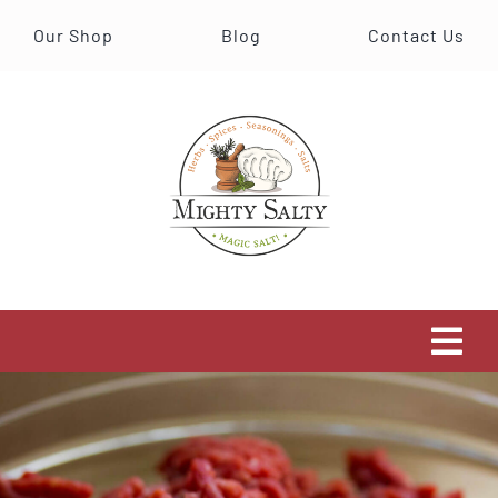
Skip
Our Shop
Blog
Contact Us
to
content
Tog
Navi
Our Shop
Blog