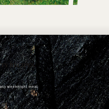
STY RECIPES
easy weeknight meal