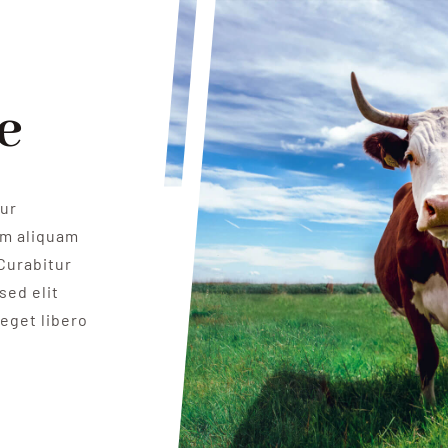
e
tur
um aliquam
Curabitur
sed elit
 eget libero